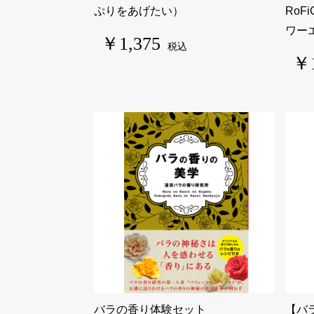
ぷりをあげたい）
RoFi
ワー
￥1,375
税込
￥1
バラの香り体験セット
【バ